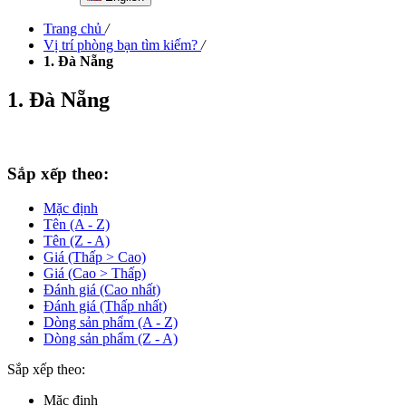
Trang chủ
/
Vị trí phòng bạn tìm kiếm?
/
1. Đà Nẵng
1. Đà Nẵng
Sắp xếp theo:
Mặc định
Tên (A - Z)
Tên (Z - A)
Giá (Thấp > Cao)
Giá (Cao > Thấp)
Đánh giá (Cao nhất)
Đánh giá (Thấp nhất)
Dòng sản phẩm (A - Z)
Dòng sản phẩm (Z - A)
Sắp xếp theo:
Mặc định