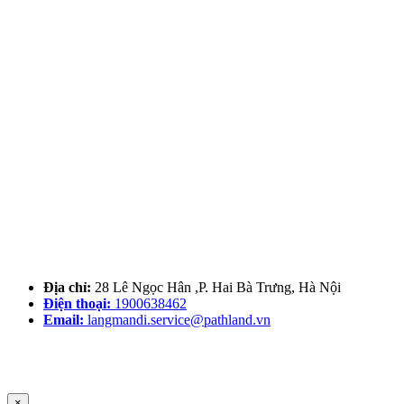
Địa chỉ:
28 Lê Ngọc Hân ,P. Hai Bà Trưng, Hà Nội
Điện thoại:
1900638462
Email:
langmandi.service@pathland.vn
×