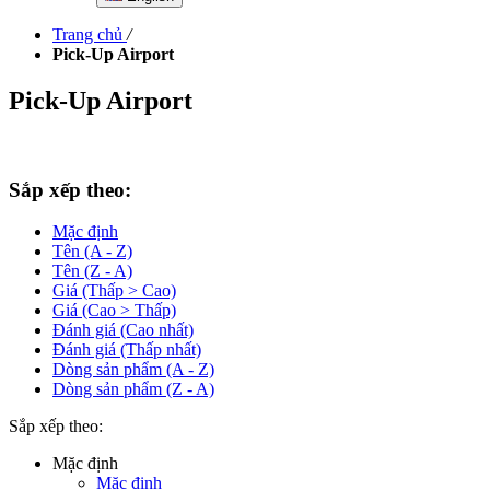
Trang chủ
/
Pick-Up Airport
Pick-Up Airport
Sắp xếp theo:
Mặc định
Tên (A - Z)
Tên (Z - A)
Giá (Thấp > Cao)
Giá (Cao > Thấp)
Đánh giá (Cao nhất)
Đánh giá (Thấp nhất)
Dòng sản phẩm (A - Z)
Dòng sản phẩm (Z - A)
Sắp xếp theo:
Mặc định
Mặc định