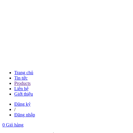
Trang chủ
Tin tức
Products
Liên hệ
Giới thiệu
Đăng ký
/
Đăng nhập
0
Giỏ hàng