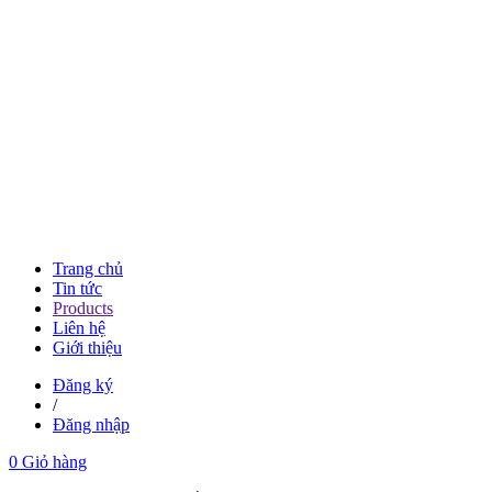
Trang chủ
Tin tức
Products
Liên hệ
Giới thiệu
Đăng ký
/
Đăng nhập
0
Giỏ hàng