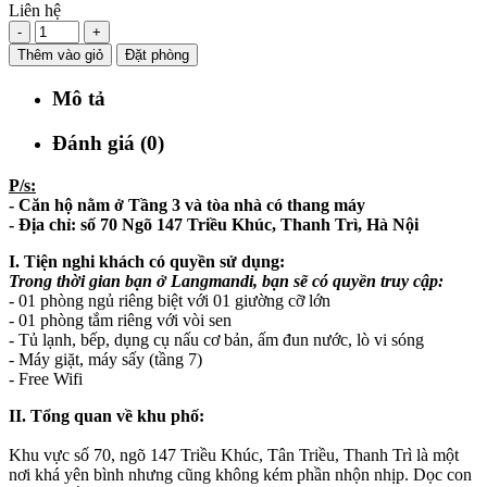
Liên hệ
-
+
Thêm vào giỏ
Đặt phòng
Mô tả
Đánh giá (0)
P/s:
- Căn hộ nằm ở Tầng 3 và tòa nhà có thang máy
- Địa chỉ: số 70 Ngõ 147 Triều Khúc, Thanh Trì, Hà Nội
I. Tiện nghi khách có quyền sử dụng:
Trong thời gian bạn ở Langmandi, bạn sẽ có quyền truy cập:
- 01 phòng ngủ riêng biệt với 01 giường cỡ lớn
- 01 phòng tắm riêng với vòi sen
- Tủ lạnh, bếp, dụng cụ nấu cơ bản, ấm đun nước, lò vi sóng
- Máy giặt, máy sấy (tầng 7)
- Free Wifi
II. Tổng quan về khu phố:
Khu vực số 70, ngõ 147 Triều Khúc, Tân Triều, Thanh Trì là một
nơi khá yên bình nhưng cũng không kém phần nhộn nhịp. Dọc con