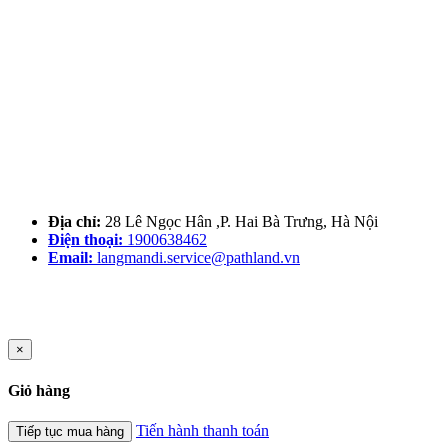
Địa chỉ:
28 Lê Ngọc Hân ,P. Hai Bà Trưng, Hà Nội
Điện thoại:
1900638462
Email:
langmandi.service@pathland.vn
×
Giỏ hàng
Tiến hành thanh toán
Tiếp tục mua hàng