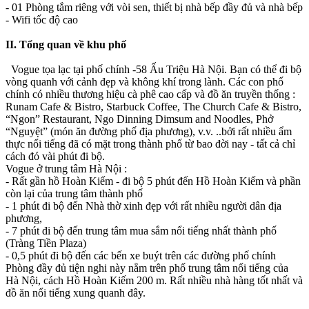
- 01 Phòng tắm riêng với vòi sen, thiết bị nhà bếp đầy đủ và nhà bếp
- Wifi tốc độ cao
II. Tổng quan về khu phố
Vogue tọa lạc tại phố chính -58 Ấu Triệu Hà Nội. Bạn có thể đi bộ
vòng quanh với cảnh đẹp và không khí trong lành. Các con phố
chính có nhiều thương hiệu cà phê cao cấp và đồ ăn truyền thống :
Runam Cafe & Bistro, Starbuck Coffee, The Church Cafe & Bistro,
“Ngon” Restaurant, Ngo Dinning Dimsum and Noodles, Phở
“Nguyệt” (món ăn đường phố địa phương), v.v. ..bởi rất nhiều ẩm
thực nổi tiếng đã có mặt trong thành phố từ bao đời nay - tất cả chỉ
cách đó vài phút đi bộ.
Vogue ở trung tâm Hà Nội :
- Rất gần hồ Hoàn Kiếm - đi bộ 5 phút đến Hồ Hoàn Kiếm và phần
còn lại của trung tâm thành phố
- 1 phút đi bộ đến Nhà thờ xinh đẹp với rất nhiều người dân địa
phương,
- 7 phút đi bộ đến trung tâm mua sắm nổi tiếng nhất thành phố
(Tràng Tiền Plaza)
- 0,5 phút đi bộ đến các bến xe buýt trên các đường phố chính
Phòng đầy đủ tiện nghi này nằm trên phố trung tâm nổi tiếng của
Hà Nội, cách Hồ Hoàn Kiếm 200 m. Rất nhiều nhà hàng tốt nhất và
đồ ăn nổi tiếng xung quanh đây.