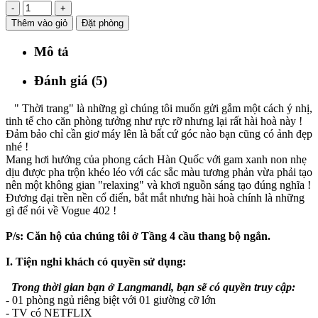
-
+
Thêm vào giỏ
Đặt phòng
Mô tả
Đánh giá (5)
" Thời trang" là những gì chúng tôi muốn gửi gắm một cách ý nhị,
tinh tế cho căn phòng tưởng như rực rỡ nhưng lại rất hài hoà này !
Đảm bảo chỉ cần giơ máy lên là bất cứ góc nào bạn cũng có ảnh đẹp
nhé !
Mang hơi hướng của phong cách Hàn Quốc với gam xanh non nhẹ
dịu được pha trộn khéo léo với các sắc màu tương phản vừa phải tạo
nên một không gian "relaxing" và khơi nguồn sáng tạo đúng nghĩa !
Đương đại trền nền cổ điển, bắt mắt nhưng hài hoà chính là những
gì để nói về Vogue 402 !
P/s: Căn hộ của chúng tôi ở Tầng 4 cầu thang bộ ngắn.
I. Tiện nghi khách có quyền sử dụng:
Trong thời gian bạn ở Langmandi, bạn sẽ có quyền truy cập:
- 01 phòng ngủ riêng biệt với 01 giường cỡ lớn
- TV có NETFLIX