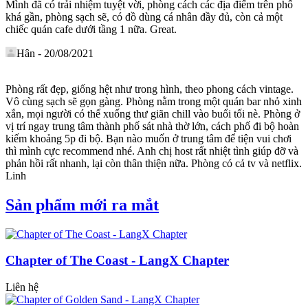
Mình đã có trải nhiệm tuyệt vời, phòng cách các địa điểm trên phố
khá gần, phòng sạch sẽ, có đồ dùng cá nhân đầy đủ, còn cả một
chiếc quán cafe dưới tầng 1 nữa. Great.
Hân
-
20/08/2021
Phòng rất đẹp, giống hệt như trong hình, theo phong cách vintage.
Vô cùng sạch sẽ gọn gàng. Phòng nằm trong một quán bar nhỏ xinh
xắn, mọi người có thể xuống thư giãn chill vào buổi tối nè. Phòng ở
vị trí ngay trung tâm thành phố sát nhà thờ lớn, cách phố đi bộ hoàn
kiếm khoảng 5p đi bộ. Bạn nào muốn ở trung tâm để tiện vui chơi
thì mình cực recommend nhé. Anh chị host rất nhiệt tình giúp đỡ và
phản hồi rất nhanh, lại còn thân thiện nữa. Phòng có cả tv và netflix.
Linh
Sản phẩm mới ra mắt
Chapter of The Coast - LangX Chapter
Liên hệ