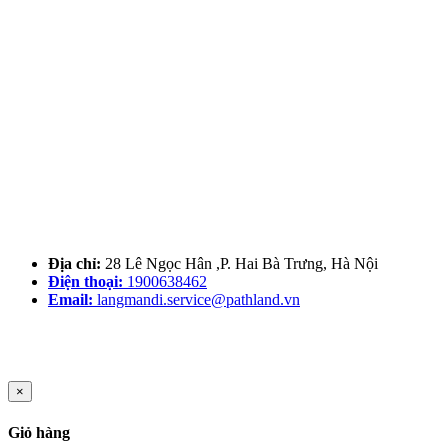
Địa chỉ:
28 Lê Ngọc Hân ,P. Hai Bà Trưng, Hà Nội
Điện thoại:
1900638462
Email:
langmandi.service@pathland.vn
×
Giỏ hàng