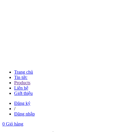
Trang chủ
Tin tức
Products
Liên hệ
Giới thiệu
Đăng ký
/
Đăng nhập
0
Giỏ hàng