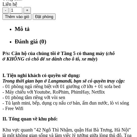
Liên hệ
-
+
Thêm vào giỏ
Đặt phòng
Mô tả
Đánh giá (0)
P/s: Căn hộ của chúng tôi ở Tầng 5 có thang máy (
chỗ
ở KHÔNG có chỗ để xe dành cho ô tô, xe máy
)
I. Tiện nghi khách có quyền sử dụng:
Trong thời gian bạn ở Langmandi, bạn sẽ có quyền truy cập:
- 01 phòng ngủ riêng biệt với 01 giường cỡ lớn + 01 sofa bed
- Máy chiếu với Youtube, RoPhim, PhimHay, Netflix
- 01 phòng tắm riêng với vòi sen
- Tủ lạnh mini, bếp, dụng cụ nấu cơ bản, ấm đun nước, lò vi sóng
- Free Wifi
II. Tổng quan về khu phố:
Khu vực quanh "42 Ngô Thì Nhậm, quận Hai Bà Trưng, Hà Nội"
là một không gian sống và làm việc lý tưởng giữa lòng thủ đô. Tọa