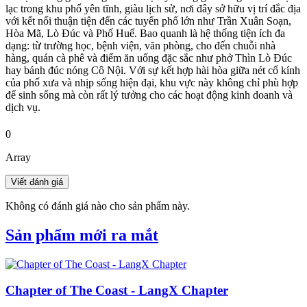
lạc trong khu phố yên tĩnh, giàu lịch sử, nơi đây sở hữu vị trí đắc địa
với kết nối thuận tiện đến các tuyến phố lớn như Trần Xuân Soạn,
Hòa Mã, Lò Đúc và Phố Huế. Bao quanh là hệ thống tiện ích đa
dạng: từ trường học, bệnh viện, văn phòng, cho đến chuỗi nhà
hàng, quán cà phê và điểm ăn uống đặc sắc như phở Thìn Lò Đúc
hay bánh đúc nóng Cô Nội. Với sự kết hợp hài hòa giữa nét cổ kính
của phố xưa và nhịp sống hiện đại, khu vực này không chỉ phù hợp
để sinh sống mà còn rất lý tưởng cho các hoạt động kinh doanh và
dịch vụ.
0
Array
Không có đánh giá nào cho sản phẩm này.
Sản phẩm mới ra mắt
Chapter of The Coast - LangX Chapter