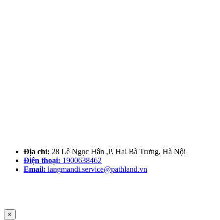
Địa chỉ:
28 Lê Ngọc Hân ,P. Hai Bà Trưng, Hà Nội
Điện thoại:
1900638462
Email:
langmandi.service@pathland.vn
×