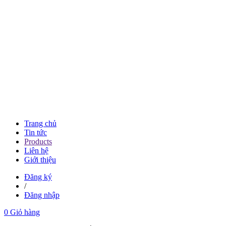
Trang chủ
Tin tức
Products
Liên hệ
Giới thiệu
Đăng ký
/
Đăng nhập
0
Giỏ hàng