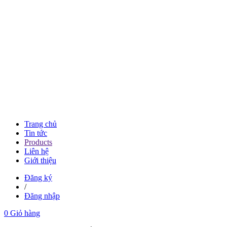
Trang chủ
Tin tức
Products
Liên hệ
Giới thiệu
Đăng ký
/
Đăng nhập
0
Giỏ hàng