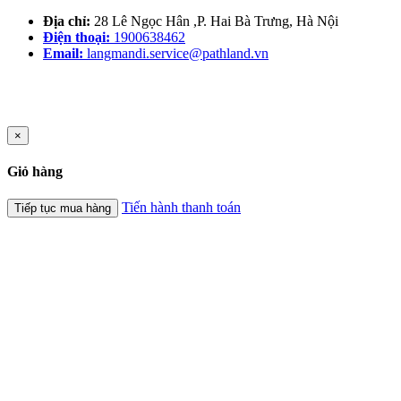
Địa chỉ:
28 Lê Ngọc Hân ,P. Hai Bà Trưng, Hà Nội
Điện thoại:
1900638462
Email:
langmandi.service@pathland.vn
×
Giỏ hàng
Tiến hành thanh toán
Tiếp tục mua hàng