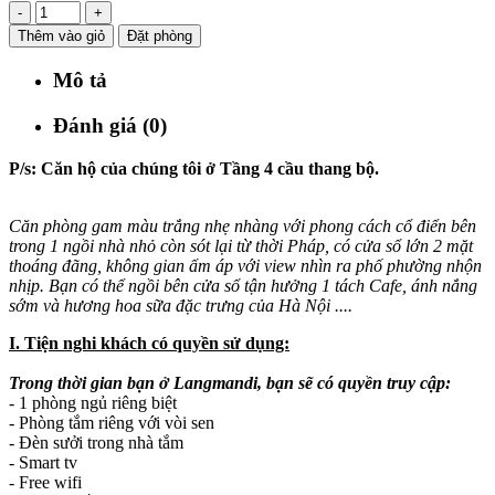
-
+
Thêm vào giỏ
Đặt phòng
Mô tả
Đánh giá (0)
P/s: Căn hộ của chúng tôi ở Tầng 4 cầu thang bộ.
Căn phòng gam màu trắng nhẹ nhàng với phong cách cổ điển bên
trong 1 ngồi nhà nhỏ còn sót lại từ thời Pháp, có cửa sổ lớn 2 mặt
thoáng đãng, không gian ấm áp với view nhìn ra phố phường nhộn
nhịp. Bạn có thể ngồi bên cửa sổ tận hưởng 1 tách Cafe, ánh nắng
sớm và hương hoa sữa đặc trưng của Hà Nội ....
I. Tiện nghi khách có quyền sử dụng:
Trong thời gian bạn ở Langmandi, bạn sẽ có quyền truy cập:
- 1 phòng ngủ riêng biệt
- Phòng tắm riêng với vòi sen
- Đèn sưởi trong nhà tắm
- Smart tv
- Free wifi