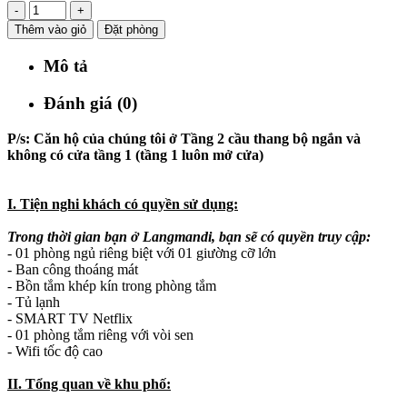
-
+
Thêm vào giỏ
Đặt phòng
Mô tả
Đánh giá (0)
P/s: Căn hộ của chúng tôi ở Tầng 2 cầu thang bộ ngắn và
không có cửa tầng 1 (tầng 1 luôn mở cửa)
I. Tiện nghi khách có quyền sử dụng:
Trong thời gian bạn ở Langmandi, bạn sẽ có quyền truy cập:
- 01 phòng ngủ riêng biệt với 01 giường cỡ lớn
- Ban công thoáng mát
- Bồn tắm khép kín trong phòng tắm
- Tủ lạnh
- SMART TV Netflix
- 01 phòng tắm riêng với vòi sen
- Wifi tốc độ cao
II. Tổng quan về khu phố: