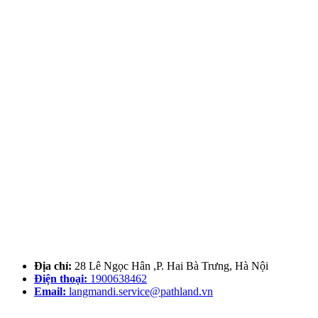
Địa chỉ:
28 Lê Ngọc Hân ,P. Hai Bà Trưng, Hà Nội
Điện thoại:
1900638462
Email:
langmandi.service@pathland.vn